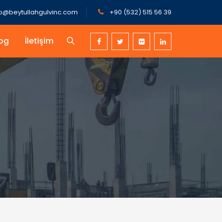
fo@beytullahgulvinc.com
+90 (532) 515 56 39
og
İletişim