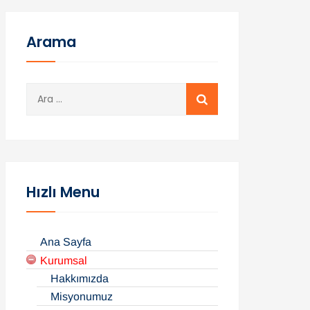
Arama
A
r
a
m
a
:
Hızlı Menu
Ana Sayfa
Kurumsal
Hakkımızda
Misyonumuz