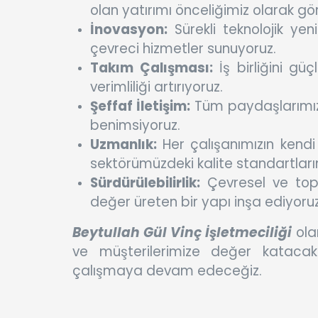
olan yatırımı önceliğimiz olarak gö
İnovasyon:
Sürekli teknolojik yen
çevreci hizmetler sunuyoruz.
Takım Çalışması:
İş birliğini güç
verimliliği artırıyoruz.
Şeffaf İletişim:
Tüm paydaşlarımızla
benimsiyoruz.
Uzmanlık:
Her çalışanımızın kend
sektörümüzdeki kalite standartların
Sürdürülebilirlik:
Çevresel ve toplu
değer üreten bir yapı inşa ediyoruz
Beytullah Gül Vinç İşletmeciliği
ola
ve müşterilerimize değer kataca
çalışmaya devam edeceğiz.