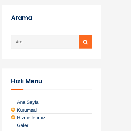
Arama
A
r
a
m
a
:
Hızlı Menu
Ana Sayfa
Kurumsal
Hizmetlerimiz
Galeri