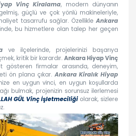
iyap Vinç Kiralama
, modern dünyanın
gelmiş, güçlü ve çok yönlü makineleriyle,
 maliyet tasarrufu sağlar. Özellikle
Ankara
nde, bu hizmetlere olan talep her geçen
a
ve ilçelerinde, projelerinizi başarıya
ek, kritik bir karardır.
Ankara Hiyap Vinç
et gösteren firmalar arasında, deneyim,
eti ön plana çıkar.
Ankara Kiralık Hiyap
inize en uygun vinci, en uygun koşullarda
ağı bulmak, projenizin sorunsuz ilerlemesi
LAH GÜL Vinç İşletmeciliği
olarak, sizlere
z.