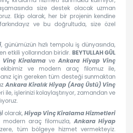
inç kiralama hizmeti sunmakla kalmıyor,
 aşamasında size destek olacak uzman
ruz. Ekip olarak, her bir projenin kendine
farkındayız ve bu doğrultuda, size özel
i
, günümüzün hızlı tempolu iş dünyasında,
n etkili yollarından biridir.
BEYTULLAH GÜL
 Vinç Kiralama
ve
Ankara Hiyap Vinç
kibimiz ve modern araç filomuz ile,
manız için gereken tüm desteği sunmaktan
uz
Ankara Kiralık Hiyap (Araç Üstü) Vinç
i ile, işlerinizi kolaylaştırıyor, zamandan ve
ıyoruz.
i
olarak,
Hiyap Vinç Kiralama Hizmetleri
 modern araç filomuzla,
Ankara Hiyap
ere, tüm bölgeye hizmet vermekteyiz.