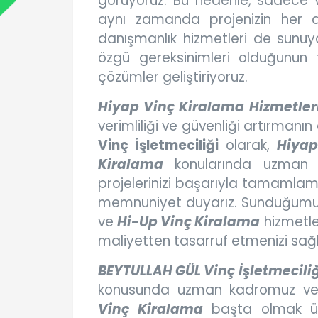
görüyoruz. Bu nedenle, sadece v
aynı zamanda projenizin her
danışmanlık hizmetleri de sunuyo
özgü gereksinimleri olduğunun 
çözümler geliştiriyoruz.
Hiyap Vinç Kiralama Hizmetler
verimliliği ve güvenliği artırmanın e
Vinç İşletmeciliği
olarak,
Hiyap
Kiralama
konularında uzman e
projelerinizi başarıyla tamamla
memnuniyet duyarız. Sunduğum
ve
Hi-Up Vinç Kiralama
hizmetler
maliyetten tasarruf etmenizi sağl
BEYTULLAH GÜL Vinç İşletmeciliğ
konusunda uzman kadromuz ve
Vinç Kiralama
başta olmak üz