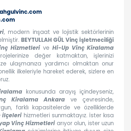
lahgulvinc.com
c.com
ri
, modern inşaat ve lojistik sektörlerinin
lmiştir.
BEYTULLAH GÜL Vinç İşletmeciliği
inç Hizmetleri
ve
Hi-Up Vinç Kiralama
rojelerinize değer katmaktan, işlerinizi
nize ulaşmanıza yardımcı olmaktan onur
ellik ilkeleriyle hareket ederek, sizlere en
ruz.
iralama
konusunda arayış içindeyseniz,
nç Kiralama Ankara
ve çevresinde,
ygun, farklı kapasitelerde ve özelliklerde
İlçeleri
hizmetleri sunmaktayız. İster kısa
yap Vinç Hizmetleri
arıyor olun, ister uzun