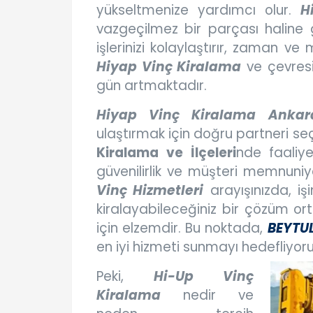
yükseltmenize yardımcı olur.
H
vazgeçilmez bir parçası haline 
işlerinizi kolaylaştırır, zaman ve
Hiyap Vinç Kiralama
ve çevresi
gün artmaktadır.
Hiyap Vinç Kiralama Ankar
ulaştırmak için doğru partneri seçm
Kiralama ve İlçeleri
nde faaliy
güvenilirlik ve müşteri memnuniy
Vinç Hizmetleri
arayışınızda, iş
kiralayabileceğiniz bir çözüm ort
için elzemdir. Bu noktada,
BEYTUL
en iyi hizmeti sunmayı hedefliyoru
Peki,
Hi-Up Vinç
Kiralama
nedir ve