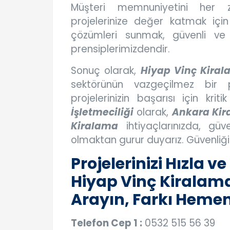
Müşteri memnuniyetini her 
projelerinize değer katmak için
çözümleri sunmak, güvenli v
prensiplerimizdendir.
Sonuç olarak,
Hiyap Vinç Kiral
sektörünün vazgeçilmez bir p
projelerinizin başarısı için kri
İşletmeciliği
olarak,
Ankara Kira
Kiralama
ihtiyaçlarınızda, güv
olmaktan gurur duyarız. Güvenliğin
Projelerinizi Hızla
Hiyap Vinç Kiralama 
Arayın, Farkı Hemen
Telefon Cep 1 :
0532 515 56 39