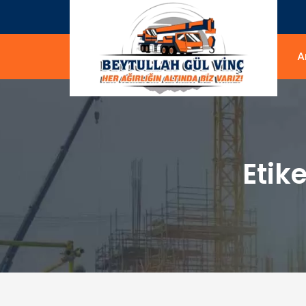
A
Etike