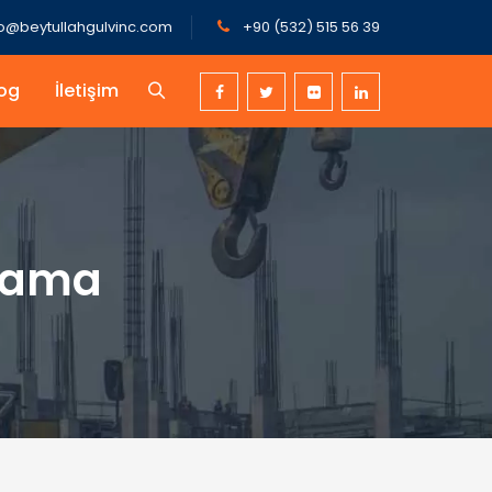
fo@beytullahgulvinc.com
+90 (532) 515 56 39
og
İletişim
alama