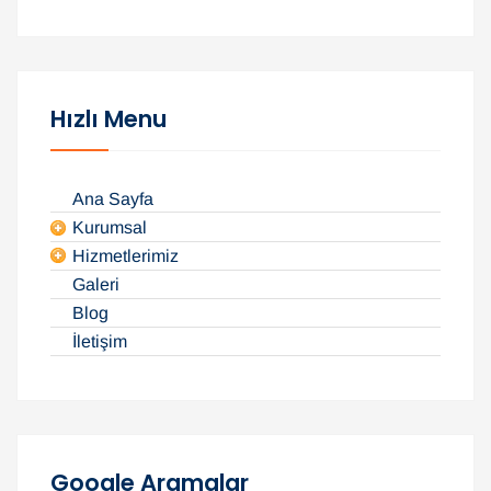
a
m
a
:
Hızlı Menu
Ana Sayfa
Kurumsal
Hizmetlerimiz
Galeri
Blog
İletişim
Google Aramalar