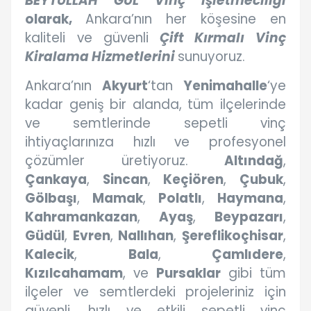
BEYTULLAH GÜL Vinç İşletmeciliği
olarak,
Ankara’nın her köşesine en
kaliteli ve güvenli
Çift Kırmalı Vinç
Kiralama Hizmetlerini
sunuyoruz.
Ankara’nın
Akyurt
‘tan
Yenimahalle
‘ye
kadar geniş bir alanda, tüm ilçelerinde
ve semtlerinde sepetli vinç
ihtiyaçlarınıza hızlı ve profesyonel
çözümler üretiyoruz.
Altındağ
,
Çankaya
,
Sincan
,
Keçiören
,
Çubuk
,
Gölbaşı
,
Mamak
,
Polatlı
,
Haymana
,
Kahramankazan
,
Ayaş
,
Beypazarı
,
Güdül
,
Evren
,
Nallıhan
,
Şereflikoçhisar
,
Kalecik
,
Bala
,
Çamlıdere
,
Kızılcahamam
, ve
Pursaklar
gibi tüm
ilçeler ve semtlerdeki projeleriniz için
güvenli, hızlı ve etkili sepetli vinç