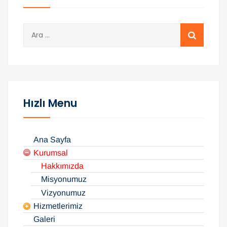
A
r
a
m
a
:
Hızlı Menu
Ana Sayfa
Kurumsal
Hakkımızda
Misyonumuz
Vizyonumuz
Hizmetlerimiz
Galeri