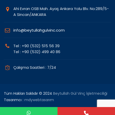
Ahi Evran OSB Mah. Ayaş Ankara Yolu Blv. No:289/5-
A Sincan/ANKARA
info@beytullahgulvinc.com
Tel : +90 (532) 515 56 39
Tel : +90 (532) 499 40 86
Çalışma Saatleri : 7/24
Tüm Hakları Saklıdır © 2024
Beytullah Gül Vinç İşletmeciliği
Tasarımcı :
mdywebtasarım
Ana Sayfa
Hakkımızda
Hizmetlerimiz
Galeri
İletişim