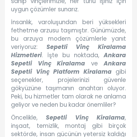
sahip vinçlerimizle, her türlü işiniz için
uygun çözümler sunarız.
İnsanlık, varoluşundan beri yüksekleri
fethetme arzusu taşımıştır. Günümüzde,
bu arzuya modern çözümlerle yanıt
veriyoruz:
Sepetli Vinç Kiralama
Hizmetleri
. İşte bu noktada,
Ankara
Sepetli Vinç Kiralama
ve
Ankara
Sepetli Vinç Platform Kiralama
gibi
seçenekler, projelerinizi güvenle
gökyüzüne taşımanın anahtarı oluyor.
Peki, bu hizmetler tam olarak ne anlama
geliyor ve neden bu kadar önemliler?
Öncelikle,
Sepetli Vinç Kiralama
,
inşaat, temizlik, montaj gibi birçok
sektörde, insan gücünün yetersiz kaldığı