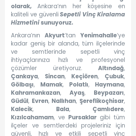
olarak,
Ankara’nın her köşesine en
kaliteli ve güvenli
Sepetli Vinç Kiralama
Hizmetini
sunuyoruz.
Ankara’nın
Akyurt
‘tan
Yenimahalle
‘ye
kadar geniş bir alanda, tüm ilçelerinde
ve semtlerinde sepetli vinç
ihtiyaçlarınıza hızlı ve profesyonel
çözümler üretiyoruz.
Altındağ
,
Çankaya
,
Sincan
,
Keçiören
,
Çubuk
,
Gölbaşı
,
Mamak
,
Polatlı
,
Haymana
,
Kahramankazan
,
Ayaş
,
Beypazarı
,
Güdül
,
Evren
,
Nallıhan
,
Şereflikoçhisar
,
Kalecik
,
Bala
,
Çamlıdere
,
Kızılcahamam
, ve
Pursaklar
gibi tüm
ilçeler ve semtlerdeki projeleriniz için
güvenli, hızlı ve etkili sepetli vinç