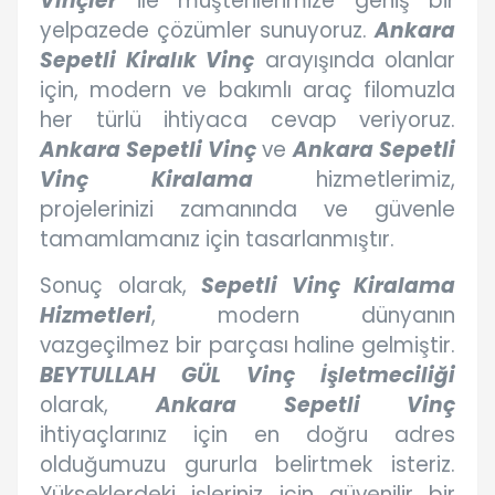
Vinçler
ile müşterilerimize geniş bir
yelpazede çözümler sunuyoruz.
Ankara
Sepetli Kiralık Vinç
arayışında olanlar
için, modern ve bakımlı araç filomuzla
her türlü ihtiyaca cevap veriyoruz.
Ankara Sepetli Vinç
ve
Ankara Sepetli
Vinç Kiralama
hizmetlerimiz,
projelerinizi zamanında ve güvenle
tamamlamanız için tasarlanmıştır.
Sonuç olarak,
Sepetli Vinç Kiralama
Hizmetleri
, modern dünyanın
vazgeçilmez bir parçası haline gelmiştir.
BEYTULLAH GÜL Vinç İşletmeciliği
olarak,
Ankara Sepetli Vinç
ihtiyaçlarınız için en doğru adres
olduğumuzu gururla belirtmek isteriz.
Yükseklerdeki işleriniz için güvenilir bir