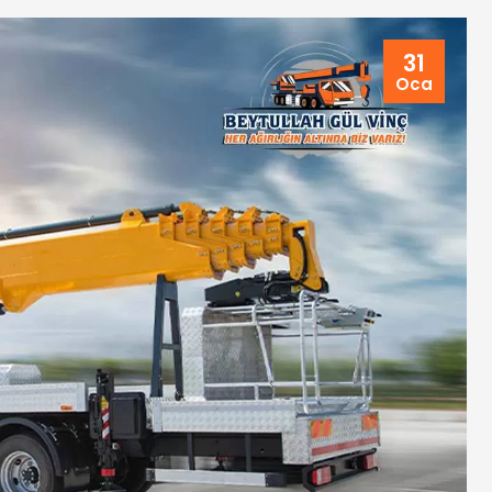
31
Oca