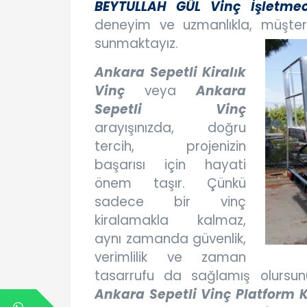
BEYTULLAH GÜL Vinç İşletmeci
deneyim ve uzmanlıkla, müşteril
sunmaktayız.
Ankara Sepetli Kiralık
Vinç
veya
Ankara
Sepetli Vinç
arayışınızda, doğru
tercih, projenizin
başarısı için hayati
önem taşır. Çünkü
sadece bir vinç
kiralamakla kalmaz,
aynı zamanda güvenlik,
verimlilik ve zaman
tasarrufu da sağlamış olursu
Ankara Sepetli Vinç Platform 