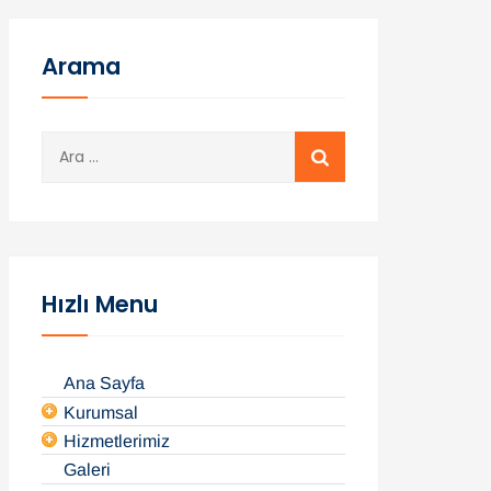
Arama
A
r
a
m
a
:
Hızlı Menu
Ana Sayfa
Kurumsal
Hizmetlerimiz
Galeri