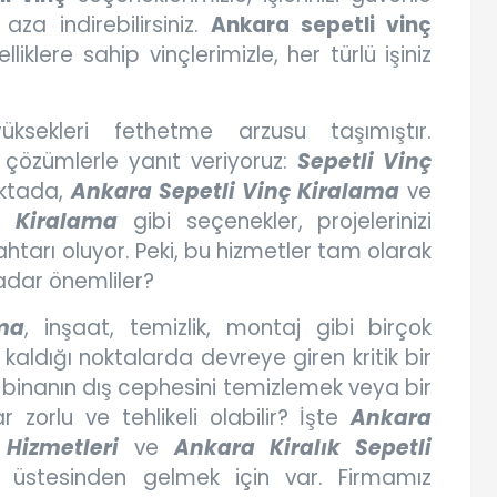
aza indirebilirsiniz.
Ankara sepetli vinç
liklere sahip vinçlerimizle, her türlü işiniz
üksekleri fethetme arzusu taşımıştır.
özümlerle yanıt veriyoruz:
Sepetli Vinç
oktada,
Ankara Sepetli Vinç Kiralama
ve
m Kiralama
gibi seçenekler, projelerinizi
tarı oluyor. Peki, bu hizmetler tam olarak
adar önemliler?
ma
, inşaat, temizlik, montaj gibi birçok
kaldığı noktalarda devreye giren kritik bir
r binanın dış cephesini temizlemek veya bir
orlu ve tehlikeli olabilir? İşte
Ankara
 Hizmetleri
ve
Ankara Kiralık Sepetli
üstesinden gelmek için var. Firmamız