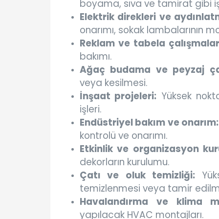
boyama, sıva ve tamirat gibi i
Elektrik direkleri ve aydınlat
onarımı, sokak lambalarının mon
Reklam ve tabela çalışmalar
bakımı.
Ağaç budama ve peyzaj çal
veya kesilmesi.
İnşaat projeleri:
Yüksek nokta
işleri.
Endüstriyel bakım ve onarım:
kontrolü ve onarımı.
Etkinlik ve organizasyon kur
dekorların kurulumu.
Çatı ve oluk temizliği:
Yüks
temizlenmesi veya tamir edilm
Havalandırma ve klima mo
yapılacak HVAC montajları.