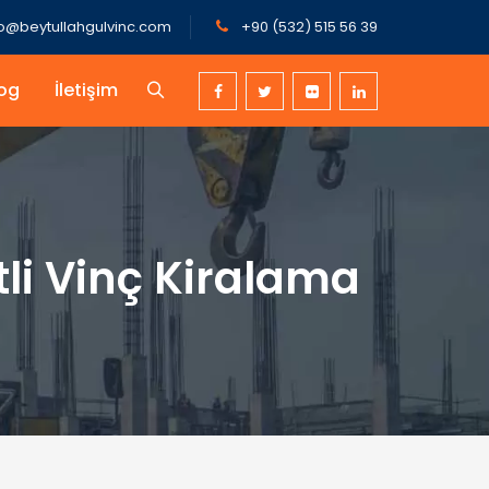
fo@beytullahgulvinc.com
+90 (532) 515 56 39
og
İletişim
i Vinç Kiralama