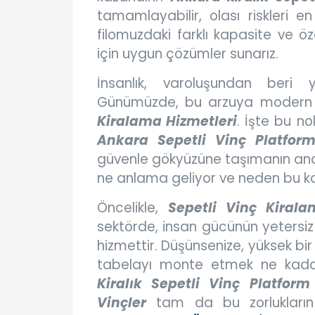
tamamlayabilir, olası riskleri en 
filomuzdaki farklı kapasite ve özel
için uygun çözümler sunarız.
İnsanlık, varoluşundan beri y
Günümüzde, bu arzuya modern ç
Kiralama Hizmetleri
. İşte bu n
Ankara Sepetli Vinç Platfor
güvenle gökyüzüne taşımanın anah
ne anlama geliyor ve neden bu k
Öncelikle,
Sepetli Vinç Kirala
sektörde, insan gücünün yetersiz 
hizmettir. Düşünsenize, yüksek bi
tabelayı monte etmek ne kadar z
Kiralık Sepetli Vinç Platform
Vinçler
tam da bu zorlukların 