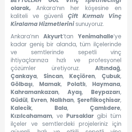
BEYTULLAH GÜL Vinç İşletmeciliği
olarak,
Ankara’nın her köşesine en
kaliteli ve güvenli
Çift Kırmalı Vinç
Kiralama Hizmetlerini
sunuyoruz.
Ankara’nın
Akyurt
‘tan
Yenimahalle
‘ye
kadar geniş bir alanda, tüm ilçelerinde
ve semtlerinde sepetli vinç
ihtiyaçlarınıza hızlı ve profesyonel
çözümler üretiyoruz.
Altındağ
,
Çankaya
,
Sincan
,
Keçiören
,
Çubuk
,
Gölbaşı
,
Mamak
,
Polatlı
,
Haymana
,
Kahramankazan
,
Ayaş
,
Beypazarı
,
Güdül
,
Evren
,
Nallıhan
,
Şereflikoçhisar
,
Kalecik
,
Bala
,
Çamlıdere
,
Kızılcahamam
, ve
Pursaklar
gibi tüm
ilçeler ve semtlerdeki projeleriniz için
güvenli, hızlı ve etkili sepetli vinç