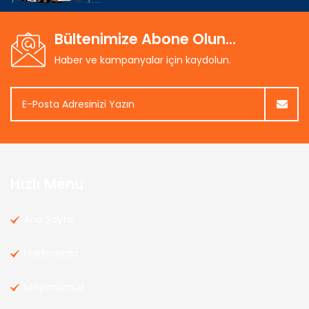
Bültenimize Abone Olun...
Haber ve kampanyalar için kaydolun.
Hızlı Menu
Ana Sayfa
Hakkımızda
Misyonumuz