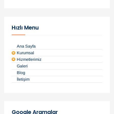
a
m
a
:
Hızlı Menu
Ana Sayfa
Kurumsal
Hizmetlerimiz
Galeri
Blog
İletişim
Google Aramalar