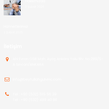
Hakkımızda
3 Şubat 2025
Hizmetlerimiz
2 Şubat 2025
İletişim
Ahi Evran OSB Mah. Ayaş Ankara Yolu Blv. No:289/5-
A Sincan/ANKARA
info@beytullahgulvinc.com
Tel : +90 (532) 515 56 39
Tel : +90 (532) 499 40 86