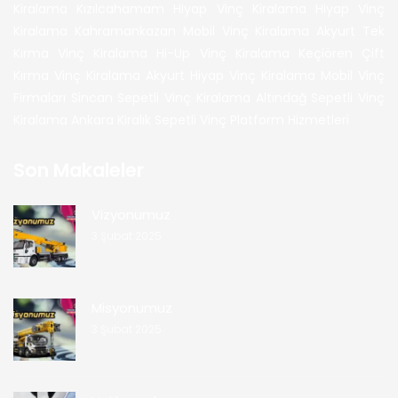
Kiralama
Kızılcahamam Hiyap Vinç Kiralama
Hiyap Vinç
Kiralama
Kahramankazan Mobil Vinç Kiralama
Akyurt Tek
Kırma Vinç Kiralama
Hi-Up Vinç Kiralama
Keçiören Çift
Kırma Vinç Kiralama
Akyurt Hiyap Vinç Kiralama
Mobil Vinç
Firmaları
Sincan Sepetli Vinç Kiralama
Altındağ Sepetli Vinç
Kiralama
Ankara Kiralık Sepetli Vinç Platform Hizmetleri
Son Makaleler
Vizyonumuz
3 Şubat 2025
Misyonumuz
3 Şubat 2025