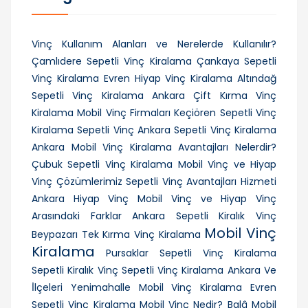
Vinç Kullanım Alanları ve Nerelerde Kullanılır?
Çamlıdere Sepetli Vinç Kiralama
Çankaya Sepetli
Vinç Kiralama
Evren Hiyap Vinç Kiralama
Altındağ
Sepetli Vinç Kiralama
Ankara Çift Kırma Vinç
Kiralama
Mobil Vinç Firmaları
Keçiören Sepetli Vinç
Kiralama
Sepetli Vinç Ankara
Sepetli Vinç Kiralama
Ankara
Mobil Vinç Kiralama Avantajları Nelerdir?
Çubuk Sepetli Vinç Kiralama
Mobil Vinç ve Hiyap
Vinç Çözümlerimiz
Sepetli Vinç Avantajları Hizmeti
Ankara Hiyap Vinç
Mobil Vinç ve Hiyap Vinç
Arasındaki Farklar
Ankara Sepetli Kiralık Vinç
Mobil Vinç
Beypazarı Tek Kırma Vinç Kiralama
Kiralama
Pursaklar Sepetli Vinç Kiralama
Sepetli Kiralık Vinç
Sepetli Vinç Kiralama Ankara Ve
İ̇lçeleri
Yenimahalle Mobil Vinç Kiralama
Evren
Sepetli Vinç Kiralama
Mobil Vinç Nedir?
Balâ Mobil