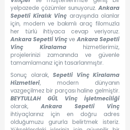
Vinçler
ile müşterilerimize geniş bir
yelpazede çözümler sunuyoruz.
Ankara
Sepetli Kiralık Vinç
arayışında olanlar
için, modern ve bakımlı araç filomuzla
her türlü ihtiyaca cevap veriyoruz.
Ankara Sepetli Vinç
ve
Ankara Sepetli
Vinç Kiralama
hizmetlerimiz,
projelerinizi zamanında ve güvenle
tamamlamanız için tasarlanmıştır.
Sonuç olarak,
Sepetli Vinç Kiralama
Hizmetleri
, modern dünyanın
vazgeçilmez bir parçası haline gelmiştir.
BEYTULLAH GÜL Vinç İşletmeciliği
olarak,
Ankara Sepetli Vinç
ihtiyaçlarınız için en doğru adres
olduğumuzu gururla belirtmek isteriz.
Yükseklerdeki işleriniz için güvenilir bir