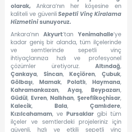
olarak,
Ankara’nın her köşesine en
kaliteli ve güvenli
Sepetli Vinç Kiralama
Hizmetini
sunuyoruz.
Ankara’nın
Akyurt
‘tan
Yenimahalle
‘ye
kadar geniş bir alanda, tüm ilçelerinde
ve semtlerinde sepetli vinç
ihtiyaçlarınıza hızlı ve profesyonel
çözümler üretiyoruz.
Altındağ
,
Çankaya
,
Sincan
,
Keçiören
,
Çubuk
,
Gölbaşı
,
Mamak
,
Polatlı
,
Haymana
,
Kahramankazan
,
Ayaş
,
Beypazarı
,
Güdül
,
Evren
,
Nallıhan
,
Şereflikoçhisar
,
Kalecik
,
Bala
,
Çamlıdere
,
Kızılcahamam
, ve
Pursaklar
gibi tüm
ilçeler ve semtlerdeki projeleriniz için
güvenli, hızlı ve etkili sepetli vinç