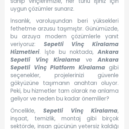
sahip vinçlerimizle, her türlü işiniz için
uygun çözümler sunarız.
İnsanlık, varoluşundan beri yüksekleri
fethetme arzusu taşımıştır. Günümüzde,
bu arzuya modern çözümlerle yanıt
veriyoruz:
Sepetli Vinç Kiralama
Hizmetleri
. İşte bu noktada,
Ankara
Sepetli Vinç Kiralama
ve
Ankara
Sepetli Vinç Platform Kiralama
gibi
seçenekler, projelerinizi güvenle
gökyüzüne taşımanın anahtarı oluyor.
Peki, bu hizmetler tam olarak ne anlama
geliyor ve neden bu kadar önemliler?
Öncelikle,
Sepetli Vinç Kiralama
,
inşaat, temizlik, montaj gibi birçok
sektörde, insan gücünün yetersiz kaldığı