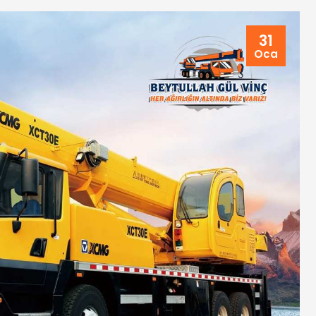
31
Oca