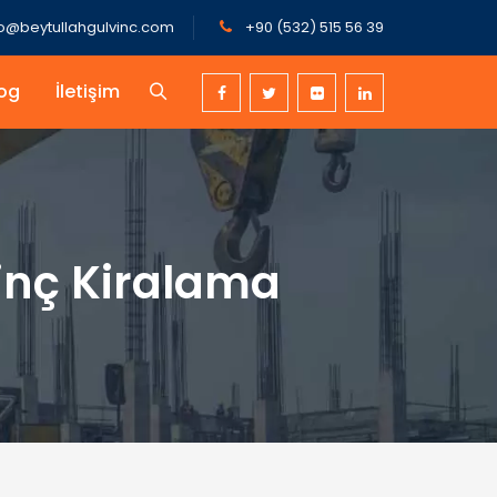
fo@beytullahgulvinc.com
+90 (532) 515 56 39
og
İletişim
inç Kiralama