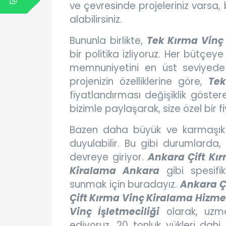
ve çevresinde projeleriniz varsa, b
alabilirsiniz.
Bununla birlikte,
Tek Kırma Vinç 
bir politika izliyoruz. Her bütçe
memnuniyetini en üst seviyede 
projenizin özelliklerine göre,
Tek
fiyatlandırması değişiklik göstereb
bizimle paylaşarak, size özel bir fiya
Bazen daha büyük ve karmaşık i
duyulabilir. Bu gibi durumlarda,
devreye giriyor.
Ankara Çift Kı
Kiralama Ankara
gibi spesifik
sunmak için buradayız.
Ankara Ç
Çift Kırma Vinç Kiralama Hizme
Vinç İşletmeciliği
olarak, uzma
ediyoruz. 20 tonluk yükleri dahi 