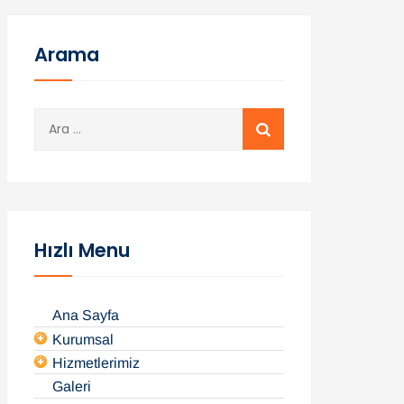
Arama
A
r
a
m
a
:
Hızlı Menu
Ana Sayfa
Kurumsal
Hizmetlerimiz
Galeri