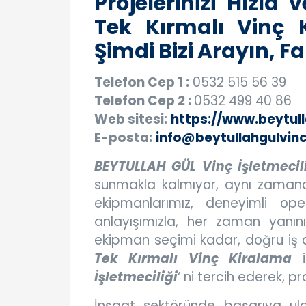
Projelerinizi Hızl
Tek Kırmalı Vinç K
Şimdi Bizi Arayın, F
Telefon Cep 1 :
0532 515 56 39
Telefon Cep 2 :
0532 499 40 86
Web sitesi:
https://www.beytul
E-posta:
info@beytullahgulvin
BEYTULLAH GÜL Vinç İşletmecil
sunmakla kalmıyor, aynı zamanda
ekipmanlarımız, deneyimli ope
anlayışımızla, her zaman yanınız
ekipman seçimi kadar, doğru iş 
Tek Kırmalı Vinç Kiralama
ih
İşletmeciliği
‘ ni tercih ederek, pr
İnşaat sektöründe başarıya u