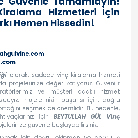
a ve Güvenle Tamamlayın!
iralama Hizmetleri İçin
arkı Hemen Hissedin!
lahgulvinc.com
c.com
iği
olarak, sadece vinç kiralama hizmeti
 projelerinize değer katıyoruz. Güvenilir
ratörlerimiz ve müşteri odaklı hizmet
dayız. Projelerinizin başarısı için, doğru
ortağını seçmek de önemlidir. Bu nedenle,
tiyaçlarınız için
BEYTULLAH GÜL Vinç
ojelerinize güvenle başlayabilirsiniz.
laşmak için doğru ekipman ve doğru iş