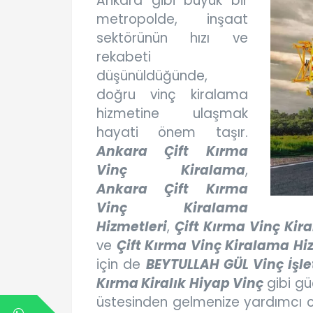
Ankara gibi büyük bir
metropolde, inşaat
sektörünün hızı ve
rekabeti
düşünüldüğünde,
doğru vinç kiralama
hizmetine ulaşmak
hayati önem taşır.
Ankara Çift Kırma
Vinç Kiralama
,
Ankara Çift Kırma
Vinç Kiralama
Hizmetleri
,
Çift Kırma Vinç Kir
ve
Çift Kırma Vinç Kiralama Hi
için de
BEYTULLAH GÜL Vinç İşle
Kırma Kiralık Hiyap Vinç
gibi güç
üstesinden gelmenize yardımcı o