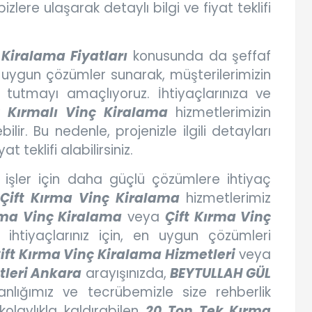
izlere ulaşarak detaylı bilgi ve fiyat teklifi
Kiralama Fiyatları
konusunda da şeffaf
ye uygun çözümler sunarak, müşterilerimizin
tutmayı amaçlıyoruz. İhtiyaçlarınıza ve
 Kırmalı Vinç Kiralama
hizmetlerimizin
ilir. Bu nedenle, projenizle ilgili detayları
t teklifi alabilirsiniz.
şler için daha güçlü çözümlere ihtiyaç
Çift Kırma Vinç Kiralama
hizmetlerimiz
rma Vinç Kiralama
veya
Çift Kırma Vinç
 ihtiyaçlarınız için, en uygun çözümleri
ift Kırma Vinç Kiralama Hizmetleri
veya
tleri Ankara
arayışınızda,
BEYTULLAH GÜL
nlığımız ve tecrübemizle size rehberlik
kolaylıkla kaldırabilen
20 Ton Tek Kırma