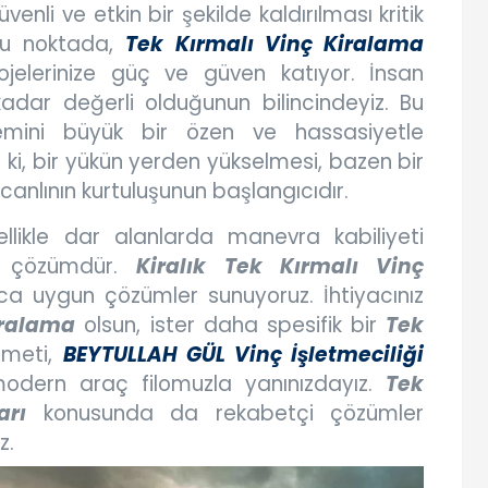
nli ve etkin bir şekilde kaldırılması kritik
bu noktada,
Tek Kırmalı Vinç Kiralama
jelerinize güç ve güven katıyor. İnsan
kadar değerli olduğunun bilincindeyiz. Bu
lemini büyük bir özen ve hassasiyetle
z ki, bir yükün yerden yükselmesi, bazen bir
 canlının kurtuluşunun başlangıcıdır.
ellikle dar alanlarda manevra kabiliyeti
ir çözümdür.
Kiralık Tek Kırmalı Vinç
yaca uygun çözümler sunuyoruz. İhtiyacınız
iralama
olsun, ister daha spesifik bir
Tek
zmeti,
BEYTULLAH GÜL Vinç İşletmeciliği
modern araç filomuzla yanınızdayız.
Tek
arı
konusunda da rekabetçi çözümler
z.