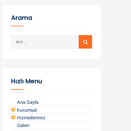
Arama
A
r
a
m
a
:
Hızlı Menu
Ana Sayfa
Kurumsal
Hizmetlerimiz
Galeri