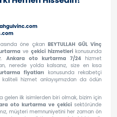
arkı Hemen Hissedin!
lahgulvinc.com
c.com
asında öne çıkan
BEYTULLAH GÜL Vinç
urtarma
ve
çekici hizmetleri
konusunda
ız.
Ankara oto kurtarma 7/24
hizmet
n, nerede yolda kalsanız, size en kısa
rtarma fiyatları
konusunda rekabetçi
kaliteli hizmet anlayışımızdan da ödün
 gelen ilk isimlerden biri olmak, bizim için
ara oto kurtarma ve çekici
sektöründe
mamız, müşteri memnuniyetini her zaman ön