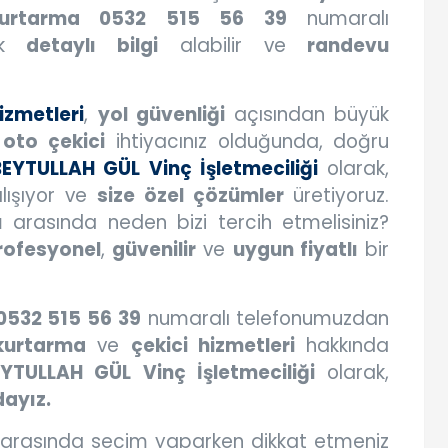
urtarma 0532 515 56 39
numaralı
rak
detaylı bilgi
alabilir ve
randevu
izmetleri
,
yol güvenliği
açısından büyük
oto çekici
ihtiyacınız olduğunda, doğru
EYTULLAH GÜL Vinç İşletmeciliği
olarak,
lışıyor ve
size özel çözümler
üretiyoruz.
ı
arasında neden bizi tercih etmelisiniz?
rofesyonel
,
güvenilir
ve
uygun fiyatlı
bir
0532 515 56 39
numaralı telefonumuzdan
kurtarma
ve
çekici hizmetleri
hakkında
YTULLAH GÜL Vinç İşletmeciliği
olarak,
dayız.
arasında seçim yaparken dikkat etmeniz