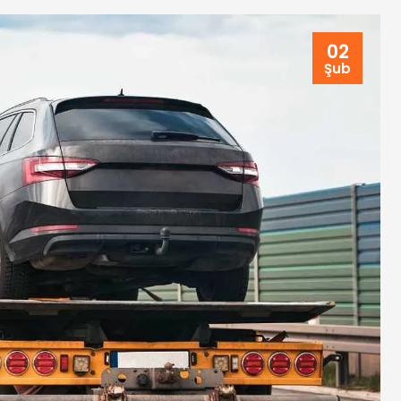
02
Şub