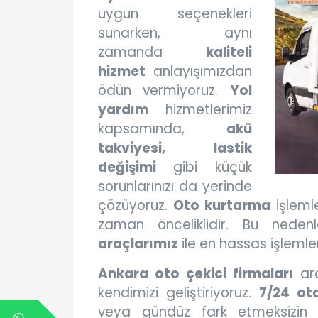
uygun seçenekleri
sunarken, aynı
zamanda
kaliteli
hizmet
anlayışımızdan
ödün vermiyoruz.
Yol
yardım
hizmetlerimiz
kapsamında,
akü
takviyesi, lastik
değişimi
gibi küçük
sorunlarınızı da yerinde
çözüyoruz.
Oto kurtarma
işlemle
zaman önceliklidir. Bu nede
araçlarımız
ile en hassas işlemler
Ankara oto çekici firmaları
ara
kendimizi geliştiriyoruz.
7/24 ot
veya gündüz fark etmeksizin