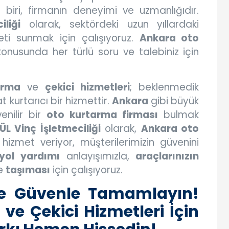
biri, firmanın deneyimi ve uzmanlığıdır.
liği
olarak, sektördeki uzun yıllardaki
eti sunmak için çalışıyoruz.
Ankara oto
onusunda her türlü soru ve talebiniz için
arma
ve
çekici hizmetleri
; beklenmedik
 kurtarıcı bir hizmettir.
Ankara
gibi büyük
enilir bir
oto kurtarma firması
bulmak
L Vinç İşletmeciliği
olarak,
Ankara oto
hizmet veriyor, müşterilerimizin güvenini
yol yardımı
anlayışımızla,
araçlarınızın
e
taşıması
için çalışıyoruz.
a ve Güvenle Tamamlayın!
e Çekici Hizmetleri İçin