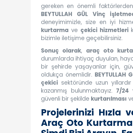
gereken en önemli faktörlerden 
BEYTULLAH GÜL Vinç İşletmeci
deneyimimizle, size en iyi hizm
kurtarma
ve
çekici hizmetleri
k
bizimle iletişime geçebilirsiniz.
Sonuç olarak
,
araç oto kurt
durumlarda ihtiyaç duyulan, hayat
bir şehirde yaşayanlar için, güv
oldukça önemlidir.
BEYTULLAH GÜ
çekici
sektöründe uzun yıllardır 
kazanmış bulunmaktayız.
7/24 
güvenli bir şekilde
kurtarılması
v
Projelerinizi Hızl
Araç Oto Kurtarma v