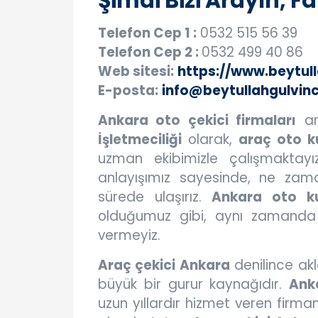
Şimdi Bizi Arayın, F
Telefon Cep 1 :
0532 515 56 39
Telefon Cep 2 :
0532 499 40 86
Web sitesi:
https://www.beytul
E-posta:
info@beytullahgulvin
Ankara oto çekici firmaları
ar
İşletmeciliği
olarak,
araç oto k
uzman ekibimizle çalışmaktay
anlayışımız sayesinde, ne zama
sürede ulaşırız.
Ankara oto ku
olduğumuz gibi, aynı zamanda 
vermeyiz.
Araç çekici Ankara
denilince akla
büyük bir gurur kaynağıdır.
Ank
uzun yıllardır hizmet veren fir