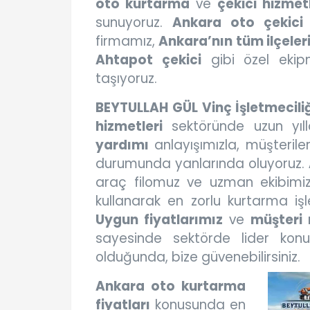
oto kurtarma
ve
çekici hizmetl
sunuyoruz.
Ankara oto çekici
firmamız,
Ankara’nın tüm ilçeler
Ahtapot çekici
gibi özel ekipm
taşıyoruz.
BEYTULLAH GÜL Vinç İşletmecili
hizmetleri
sektöründe uzun yıll
yardımı
anlayışımızla, müşterile
durumunda yanlarında oluyoruz.
araç filomuz ve uzman ekibimi
kullanarak en zorlu kurtarma işle
Uygun fiyatlarımız
ve
müşteri 
sayesinde sektörde lider ko
olduğunda, bize güvenebilirsiniz.
Ankara oto kurtarma
fiyatları
konusunda en