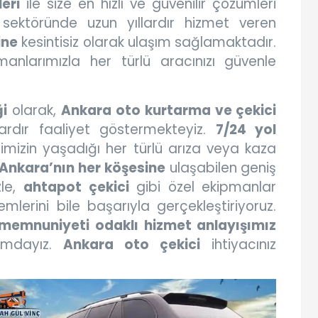
eri
ile size en hızlı ve güvenilir çözümleri
sektöründe uzun yıllardır hizmet veren
ine
kesintisiz olarak ulaşım sağlamaktadır.
anlarımızla her türlü aracınızı güvenle
ği
olarak,
Ankara oto kurtarma ve çekici
ardır faaliyet göstermekteyiz.
7/24 yol
rimizin yaşadığı her türlü arıza veya kaza
Ankara’nın her köşesine
ulaşabilen geniş
zle,
ahtapot çekici
gibi özel ekipmanlar
mlerini bile başarıyla gerçekleştiriyoruz.
memnuniyeti odaklı hizmet anlayışımız
numdayız.
Ankara oto çekici
ihtiyacınız