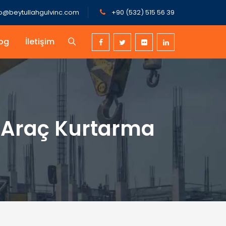
fo@beytullahgulvinc.com
+90 (532) 515 56 39
og
İletişim
e Araç Kurtarma